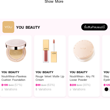
Show More
YOU BEAUTY
ซื้อสินค้าแบรนด์นี้
YOU BEAUTY
YOU BEAUTY
YOU BEAUTY
YOU
NoutriWear+Flawless
Rouge Velvet Matte Lip
NoutriWear+ Airy Fit
Stay
ผลลัพธ์ที่ได้:
Cushion Foundation
Cream
Loose Powder
Eyeli
(57%)
(63%)
(30%)
฿199
฿99
฿209
฿12
฿459
฿269
฿299
มาส์กเจลลี่ช่วยให้ผิวสดชื่น เย็นสบาย พร้อมล็อกความชุ่มชื้น เสริมเกราะปกป้อง
2 Variations
8 Variations
2 Variations
ผิว ด้วย 2% NAG*, 4D Collagen** และ NEOBARRIX™️
● วาย.โอ.ยู แบริเออร์ ชิลด์ คูล อัพ เจลลี่ มาส์ก