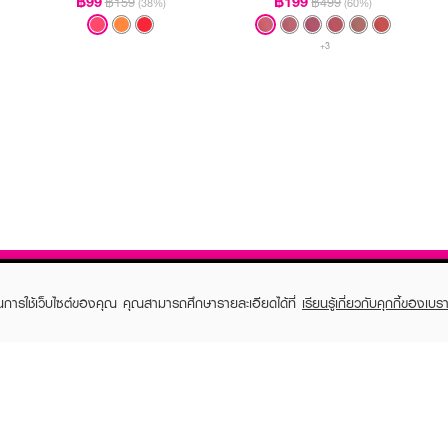
฿99
฿199
฿159
฿499
(38%)
(60%)
+3
ในการใช้เว็บไซต์ของคุณ คุณสามารถศึกษารายละเอียดได้ที่
เรียนรู้เกี่ยวกับคุกกี้ของเบรา
TOMER CARE
EVEANDBOY MEMBER
 Shopping
Member registration