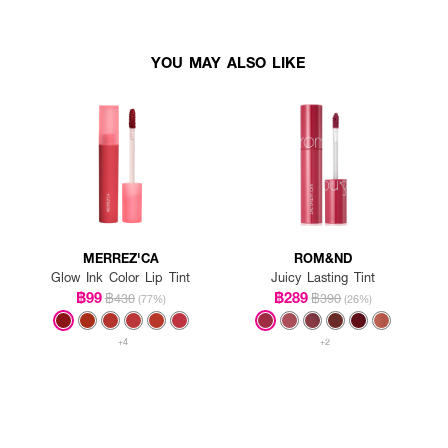
YOU MAY ALSO LIKE
MERREZ'CA
ROM&ND
Glow Ink Color Lip Tint
Juicy Lasting Tint
฿99
฿289
฿430
฿390
(77%)
(26%)
+4
+2