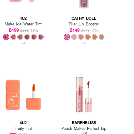
4U2
CATHY DOLL
Make Me Water Tint
Filler Lip Booster
฿199
฿149
฿299
฿179
(33%)
(17%)
+9
+6
4U2
BARENBLISS
Fruity Tint
Peach Makes Perfect Lip
Tint