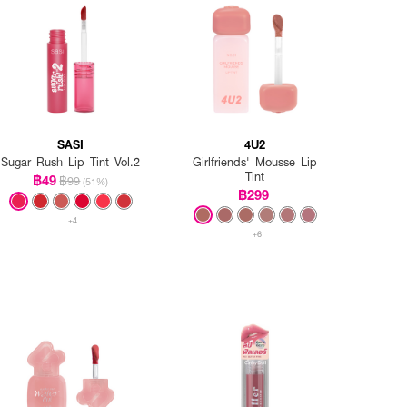
SASI
4U2
Sugar Rush Lip Tint Vol.2
Girlfriends' Mousse Lip
Tint
฿49
฿99
(51%)
฿299
+4
+6