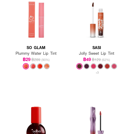
SO GLAM
SASI
Plummy Water Lip Tint
Jolly Sweet Lip Tint
฿29
฿49
฿289
฿129
(90%)
(62%)
+3