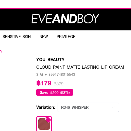
SENSITIVE SKIN
NEW
PRIVILEGE
Y
YOU BEAUTY
CLOUD PAINT MATTE LASTING LIP CREAM
3 G • 8991748015543
฿179
฿379
Save
฿200 (53%)
Variation:
R346 WHISPER