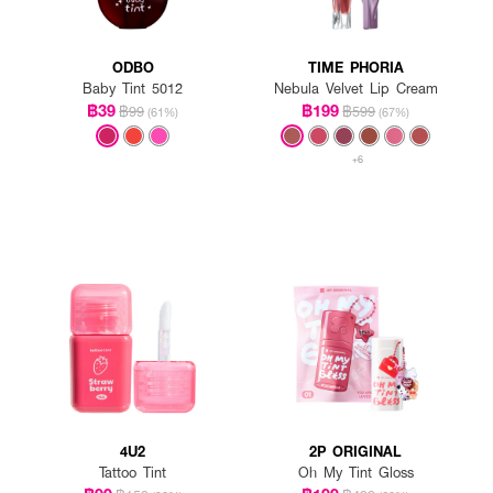
ODBO
TIME PHORIA
Baby Tint 5012
Nebula Velvet Lip Cream
฿39
฿199
฿99
฿599
(61%)
(67%)
+6
4U2
2P ORIGINAL
Tattoo Tint
Oh My Tint Gloss