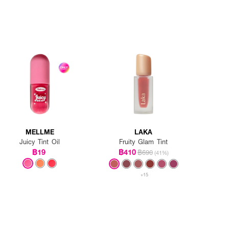
MELLME
LAKA
Juicy Tint Oil
Fruity Glam Tint
฿19
฿410
฿690
(41%)
+15