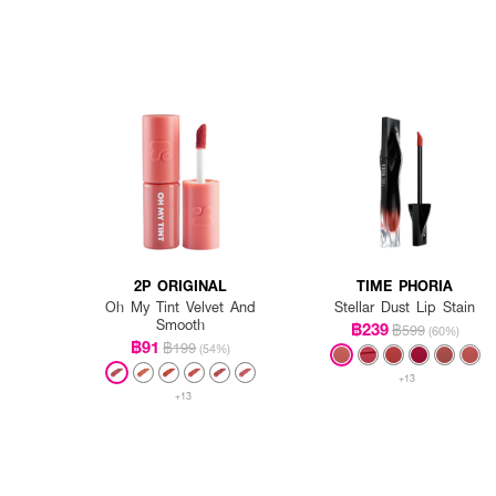
2P ORIGINAL
TIME PHORIA
Oh My Tint Velvet And
Stellar Dust Lip Stain
Smooth
฿239
฿599
(60%)
฿91
฿199
(54%)
+13
+13