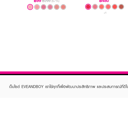
฿99
฿480
฿299
(67%)
+1
เว็บไซต์ EVEANDBOY เราใช้คุกกี้เพื่อพัฒนาประสิทธิภาพ และประสบการณ์ที่ดี
ABOUT EVEANDBOY
CUS
Brand story
Online