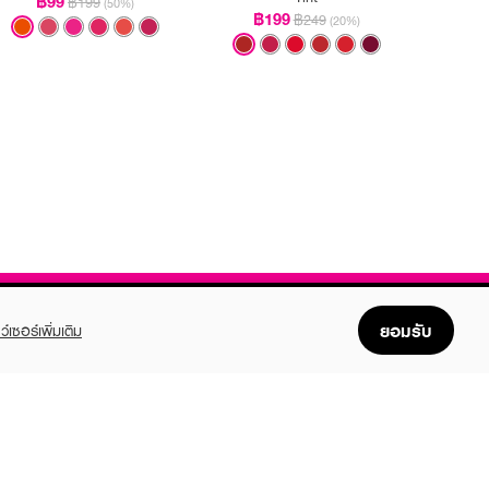
฿99
฿199
(50%)
฿199
฿249
(20%)
ยอมรับ
ว์เซอร์เพิ่มเติม
FOLLOW US