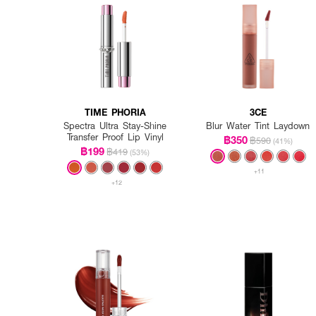
TIME PHORIA
3CE
Spectra Ultra Stay-Shine
Blur Water Tint Laydown
Transfer Proof Lip Vinyl
฿350
฿590
(41%)
฿199
฿419
(53%)
+11
+12