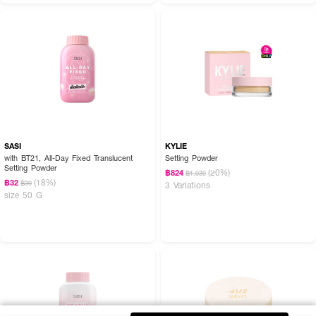
SASI
KYLIE
with BT21, All-Day Fixed Translucent
Setting Powder
Setting Powder
(20%)
฿824
฿1,030
(18%)
฿32
฿39
3 Variations
size 50 G