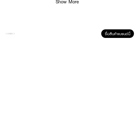
Show More
ซื้อสินค้าแบรนด์นี้
• แป้งฝุ่นเนื้อเนียนละเอียด บางเบา
• ช่วยเซ็ตเมคอัพและเบลอรูขุมขน ให้ผิวเรียบเนียน
• ใช้ได้ทั้งแบบแห้งและเปียก เพื่อลุคแมตต์หรือเพิ่มการปกปิด
• มี SPF30 PA+++ ปกป้องผิวจากรังสี UV
• ผสาน Ceramide และสารสกัดใบบัวบก ช่วยปลอบประโลมผิว
• ควบคุมความมันส่วนเกินโดยไม่ทำให้ผิวแห้ง
• สูตรอ่อนโยน ไม่ก่อให้เกิดการระคายเคือง
• เหมาะสำหรับการใช้งานระหว่างวัน