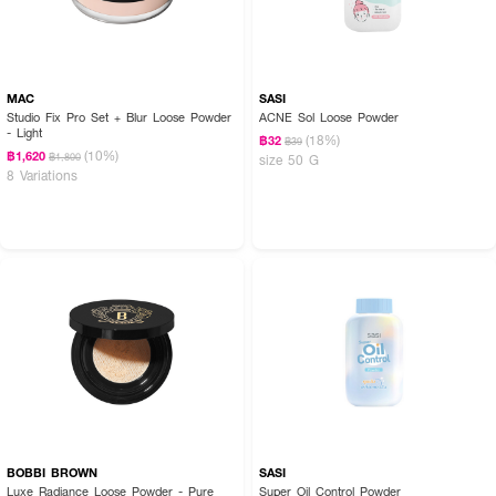
MAC
SASI
Studio Fix Pro Set + Blur Loose Powder
ACNE Sol Loose Powder
- Light
(18%)
฿32
฿39
(10%)
฿1,620
฿1,800
size 50 G
8 Variations
BOBBI BROWN
SASI
Luxe Radiance Loose Powder - Pure
Super Oil Control Powder