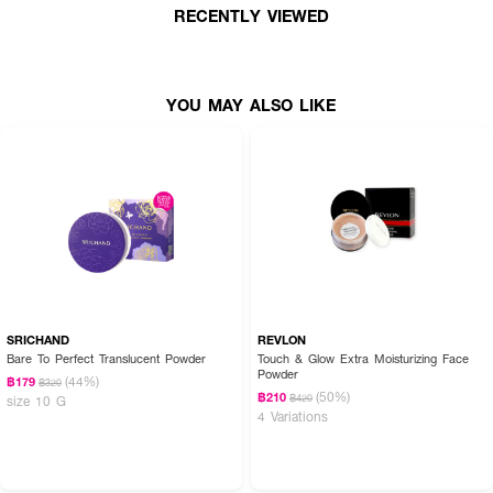
RECENTLY VIEWED
• ใช้ได้กับทุกสภาพผิว
เฉดสี
YOU MAY ALSO LIKE
000 Translucent Pearl
C303 Light Matte
N505 Neutral Pearl
W709 Beige Matte
เลขที่จดแจ้ง: 10-2-6700020064
ปริมาณสุทธิ: 10 กรัม
SRICHAND
REVLON
Bare To Perfect Translucent Powder
Touch & Glow Extra Moisturizing Face
Powder
(44%)
฿179
฿320
(50%)
฿210
฿420
size 10 G
How to Use:
4 Variations
• ใช้พัฟหรือแปรงแตะเนื้อแป้ง แล้วเกลี่ยให้ทั่วใบหน้าและลำคอ
• ใช้แบบเปียก: ผสมกับน้ำหรือรองพื้นเพื่อเพิ่มการปกปิด