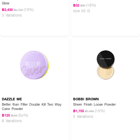
Glow
(18%)
฿32
฿39
(10%)
฿2,430
฿2,700
size 50 G
3 Variations
DAZZLE ME
BOBBI BROWN
Better than Filter Double Kill Two Way
Sheer Finish Loose Powder
Cake Powder
(10%)
฿1,755
฿1,950
(52%)
฿125
฿259
5 Variations
8 Variations