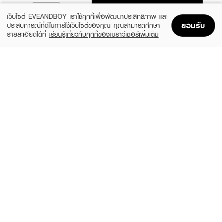
ADD TO BAG
เว็บไซต์ EVEANDBOY เราใช้คุกกี้เพื่อพัฒนาประสิทธิภาพ และ
ยอมรับ
ประสบการณ์ที่ดีในการใช้เว็บไซต์ของคุณ คุณสามารถศึกษา
รายละเอียดได้ที่
เรียนรู้เกี่ยวกับคุกกี้ของเบราว์เซอร์เพิ่มเติม
Home
Home
Promotions
Promotions
Shopping Bag
Shopping Bag
Account
Account
SASI
4U2
Pearly Glow Powder
Skin Super Brightening Finished Loose
Powder
(18%)
฿32
฿39
(40%)
฿299
฿499
size 50 G
size 10 G
CUTE PRESS
4U2