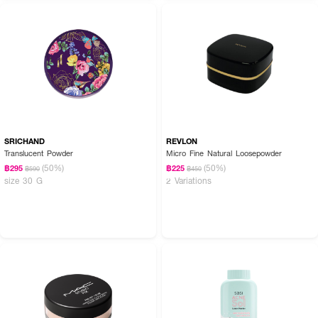
SRICHAND
REVLON
Translucent Powder
Micro Fine Natural Loosepowder
(50%)
(50%)
฿295
฿225
฿590
฿450
size 30 G
2 Variations