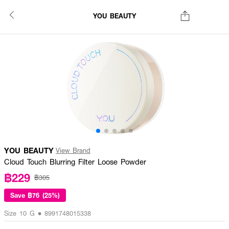
YOU BEAUTY
YOU BEAUTY
View Brand
Cloud Touch Blurring Filter Loose Powder
฿229
฿305
Save
฿76 (25%)
Size 10 G • 8991748015338