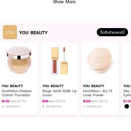
Show More
YOU BEAUTY
ซื้อสินค้าแบรนด์นี้
ผลลัพธ์ที่ได้ :
Y.O.U Stay All Day Pen Eyeliner
อายไลเนอร์สีดำ เขียนง่าย พิกเมนท์แน่น สี
ดำเข้มชัด เขียนลื่นไม่สะดุด ด้วยนวัตกรรมล็อคเม็ดสีให้แน่น คมชัด
YOU BEAUTY
YOU BEAUTY
YOU BEAUTY
YOU
ตลอด24ชั่วโมง หัวปากกามีความนุ่มและยืดหยุ่น ทำจากไนลอนประเทศญี่ปุ่น ให้
NoutriWear+Flawless
Rouge Velvet Matte Lip
NoutriWear+ Airy Fit
Stay
Cushion Foundation
Cream
Loose Powder
Eyeli
สัมผัสนุ่ม สามารถเขียนตวัดให้เส้นหนาหรือบางเฉียบได้อย่างง่ายดาย
(57%)
(63%)
(30%)
฿199
฿99
฿209
฿12
฿459
฿269
฿299
• กันน้ำ กันเหงื่อ ติดทนนาน
2 Variations
8 Variations
2 Variations
• เขียนลื่น ไม่มีสะดุด
• ไม่เลอะ เยิ้มเป็นคราบ ไม่หลุดลอกระหว่างวัน