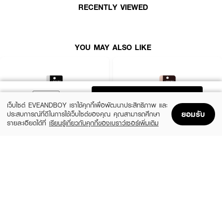
• เส้นคมชัดสวยตลอดวัน สีไม่ซีดจางระหว่างวัน
RECENTLY VIEWED
• สามารถวาดเส้นได้เรียบเนียนต่อเนื่องกว่า 500 เมตร
• #01 Black
YOU MAY ALSO LIKE
ADD TO BAG
เว็บไซต์ EVEANDBOY เราใช้คุกกี้เพื่อพัฒนาประสิทธิภาพ และ
ยอมรับ
ประสบการณ์ที่ดีในการใช้เว็บไซต์ของคุณ คุณสามารถศึกษา
รายละเอียดได้ที่
เรียนรู้เกี่ยวกับคุกกี้ของเบราว์เซอร์เพิ่มเติม
Home
Home
Promotions
Promotions
Shopping Bag
Shopping Bag
Account
Account
LIFEFORD
LIFEFORD
Extreme Super Black Eyeliner
Extreme Super Eyeliner
(38%)
(38%)
฿99
฿99
฿159
฿159
size 0.5 G
Brown