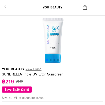
YOU BEAUTY
YOU BEAUTY
View Brand
SUNBRELLA Triple UV Elixir Sunscreen
฿219
฿345
Save
฿126 (37%)
Size 40 ML • 8859588115604