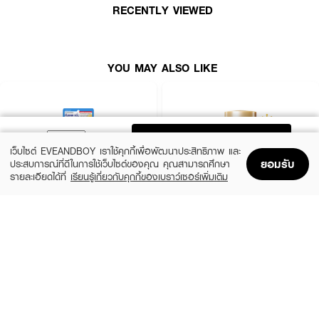
RECENTLY VIEWED
· ปกป้องผิวจากรังสี UVA, UVB และ Blue Light
· เนื้อบางเบา ซึมซาบเร็ว ไม่เหนียวเหนอะหนะ
· บำรุงผิวให้ชุ่มชื้นและกระจ่างใส
YOU MAY ALSO LIKE
· เหมาะสำหรับทุกสภาพผิว รวมถึงผิวแพ้ง่าย
· FDA Registration No. : 10-2-6700011918
ADD TO BAG
เว็บไซต์ EVEANDBOY เราใช้คุกกี้เพื่อพัฒนาประสิทธิภาพ และ
How To Use :
ยอมรับ
ประสบการณ์ที่ดีในการใช้เว็บไซต์ของคุณ คุณสามารถศึกษา
ลูบไล้เบาๆ ทั่วผิวหน้าและลำคอเป็นประจำทุกวัน สามารถทาซ้ำได้ในระหว่างวันเพื่อ
รายละเอียดได้ที่
เรียนรู้เกี่ยวกับคุกกี้ของเบราว์เซอร์เพิ่มเติม
การปกป้องผิวจากแสงแดดอย่างมีประสิทธิภาพต่อเนื่อง
Home
Home
Promotions
Promotions
Shopping Bag
Shopping Bag
Account
Account
CLEARNOSE
ANESSA
UV Sun Serum SPF50+ PA++++
Perfect UV Sunscreen Skincare Milk NA
SPF50+ PA++++
(50%)
฿499
฿990
(23%)
฿329
฿425
size 80 ML
size 20 ML