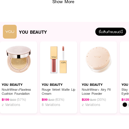
Show More
YOU BEAUTY
ซื้อสินค้าแบรนด์นี้
YOU BEAUTY
YOU BEAUTY
YOU BEAUTY
YOU
NoutriWear+Flawless
Rouge Velvet Matte Lip
NoutriWear+ Airy Fit
Stay
Cushion Foundation
Cream
Loose Powder
Eyeli
ผลลัพธ์ที่ได้ :
(57%)
(63%)
(30%)
฿199
฿99
฿209
฿12
฿459
฿269
฿299
2 Variations
8 Variations
2 Variations
YOU BEAUTY SUNBRELLA Triple UV Elixir Sunscreen
ครีมกันแดดเนื้อ
บางเบา ซึมซาบเร็ว ไม่เหนียวเหนอะหนะ ช่วยปกป้องผิวจากรังสี UVA, UVB และ
แสงสีฟ้า (Blue Light) ที่เป็นสาเหตุของริ้วรอยและผิวหมองคล้ำ พร้อมส่วนผสม
ของสารสกัดจากธรรมชาติที่ช่วยบำรุงผิวให้ชุ่มชื้นและกระจ่างใส เหมาะสำหรับทุก
สภาพผิว รวมถึงผิวแพ้ง่าย