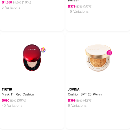
PA++++
(10%)
฿1,350
฿1,500
(50%)
฿379
฿759
5 Variations
10 Variations
TIRTIR
JOVINA
Mask Fit Red Cushion
Cushion SPF 25 PA+++
(30%)
(42%)
฿690
฿399
฿990
฿690
40 Variations
6 Variations