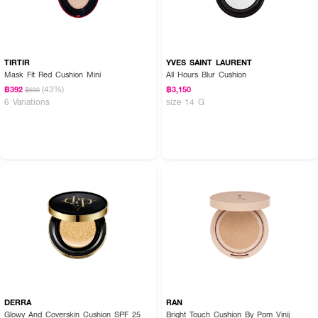
TIRTIR
YVES SAINT LAURENT
Mask Fit Red Cushion Mini
All Hours Blur Cushion
(43%)
฿392
฿3,150
฿690
6 Variations
size 14 G
DERRA
RAN
Glowy And Coverskin Cushion SPF 25
Bright Touch Cushion By Pom Vinij