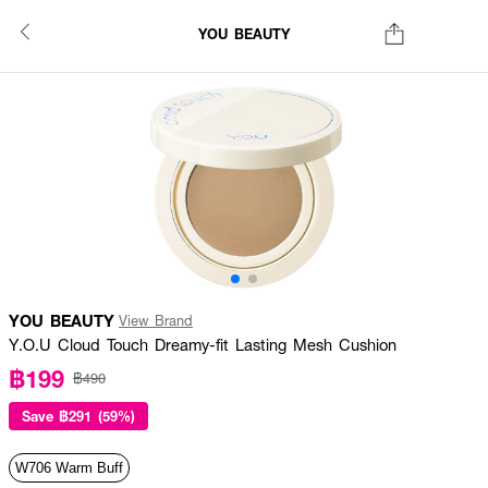
YOU BEAUTY
YOU BEAUTY
View Brand
Y.O.U Cloud Touch Dreamy-fit Lasting Mesh Cushion
฿199
฿490
Save
฿291 (59%)
W706 Warm Buff