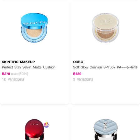
SKINTIFIC MAKEUP
ODBO
Perfect Stay Velvet Matte Cushion
Soft Glow Cushion SPF50+ PA+++(+Refill)
(50%)
฿379
฿659
฿759
10 Variations
3 Variations