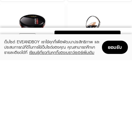
ADD TO BAG
เว็บไซต์ EVEANDBOY เราใช้คุกกี้เพื่อพัฒนาประสิทธิภาพ และ
ยอมรับ
ประสบการณ์ที่ดีในการใช้เว็บไซต์ของคุณ คุณสามารถศึกษา
รายละเอียดได้ที่
เรียนรู้เกี่ยวกับคุกกี้ของเบราว์เซอร์เพิ่มเติม
Home
Home
Promotions
Promotions
Shopping Bag
Shopping Bag
Account
Account
L'OREAL
TIME PHORIA
Infallible Pro-Cover Cushion
Timeless Lumina Matte Perfection
Cushion
(12%)
฿529
฿599
(48%)
฿379
฿729
5 Variations
5 Variations