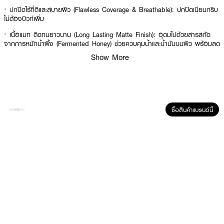
·
ปกปิดไร้ที่ติและสบายผิว (Flawless Coverage & Breathable): ปกปิดเนียนกริบ
ไม่ต้องบิวท์เพิ่ม
·
เนื้อแมท ติดทนยาวนาน (Long Lasting Matte Finish): อุดมไปด้วยสารสกัด
จากการหมักน้ำผึ้ง (Fermented Honey) ช่วยควบคุมน้ำและน้ำมันบนผิว พร้อมลด
เลือนจุดด่างดำ
Show More
·
สูตรอ่อนโยนต่อผิว: ช่วยมอบการดูแลผิวสำหรับผิวที่เป็นสิวและแพ้ง่าย ด้วยสาร
สกัดจากชาโพลีฟีนอล (Tea polyphenols), เซราไมด์ (Ceramide), สารสกัดจากใบ
บัวบก (Centella extract), สารสกัดจากธรรมชาติ (Natural HG), สารสกัดจาก
การหมักน้ำผึ้ง (Fermented Honey) คือสารสกัดจากการหมักนํัาผึงด้วยเอ็นไซม์
จากดอกพีชได้เป็นสาร Gluconic Acid หรือกรดน้ำผึ้ง
ซื้อสินค้าแบรนด์นี้
How To Use :
·
กดคุชชั่นด้วยพัฟในปริมาณที่เหมาะสม
·
ทาโดยใช้การแตะเบาๆ แล้วเกลี่ยผลิตภัณฑ์ให้สม่ำเสมอ เพื่อให้ได้ผลลัพธ์ที่เป็น
ธรรมชาติ
·
เพื่อผลลัพธ์ที่สมบูรณ์แบบ ใช้ Cloud Touch Invisible Setting Powder เพื่อ
เซ็ตเมคอัพเบสให้เรียบเนียนยิ่งขึ้น
·
หลังการใช้งานควรปิดให้สนิทเพื่อป้องกันไม่ให้คุชชั่นแห้ง