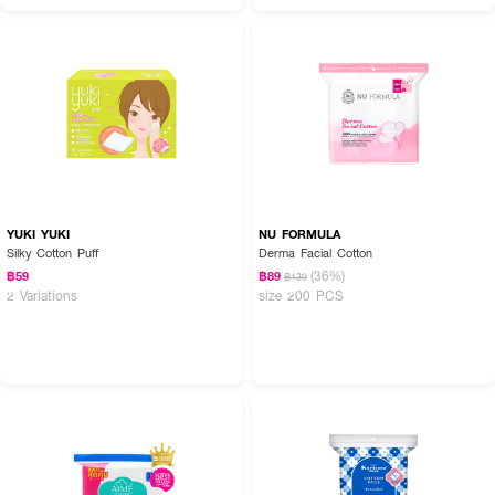
YUKI YUKI
NU FORMULA
Silky Cotton Puff
Derma Facial Cotton
(36%)
฿59
฿89
฿139
2 Variations
size 200 PCS