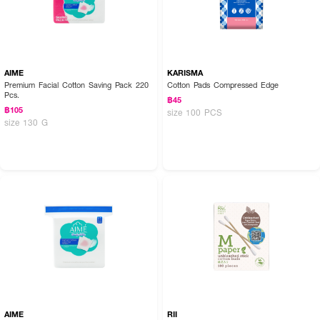
AIME
KARISMA
Premium Facial Cotton Saving Pack 220
Cotton Pads Compressed Edge
Pcs.
฿45
฿105
size 100 PCS
size 130 G
AIME
RII