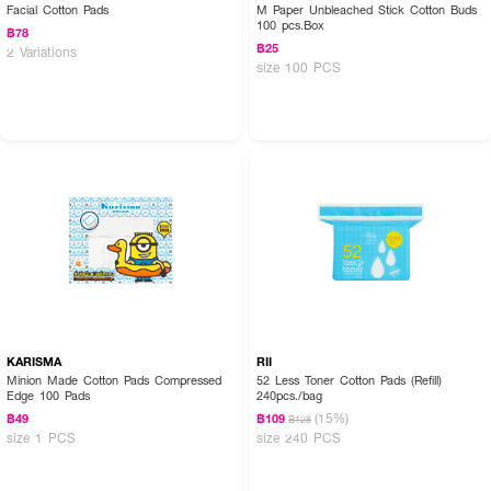
Facial Cotton Pads
M Paper Unbleached Stick Cotton Buds
100 pcs.Box
฿78
฿25
2 Variations
size 100 PCS
KARISMA
RII
Minion Made Cotton Pads Compressed
52 Less Toner Cotton Pads (Refill)
Edge 100 Pads
240pcs./bag
(15%)
฿49
฿109
฿128
size 1 PCS
size 240 PCS