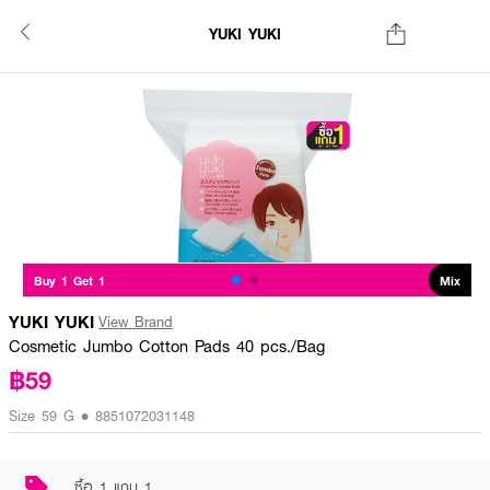
YUKI YUKI
Buy 1 Get 1
Mix
YUKI YUKI
View Brand
Cosmetic Jumbo Cotton Pads 40 pcs./Bag
฿59
Size 59 G • 8851072031148
ซื้อ 1 แถม 1