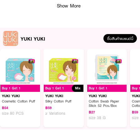
Show More
YUKI YUKI
ซื้อสินค้าแบรนด์นี้
ผลลัพธ์ที่ได้ :
Buy 1 Get 1
Buy 1 Get 1
Mix
Buy 1 Get 1
Buy 
สำลีแผ่นใหญ่พิเศษ ขนาด 7.5x9 ซม. ผลิตจากฝ้ายธรรมชาติ 100% ใช้งานได้
YUKI YUKI
YUKI YUKI
YUKI YUKI
YUKI
หลากหลาย เหมาะสำหรับเช็ดทำความสะอาดเครื่องสำอางบนใบหน้า เช็ดหมดจดใน
Cosmetic Cotton Puff
Silky Cotton Puff
Cotton Swab Paper
Cosm
Stick 52 Pcs./Box
Cott
แผ่นเดียว เนื้อนุ่ม หนา เหนียว ไม่เป็นขุย
฿54
฿59
pcs.
฿27
฿59
size 80 PCS
2 Variations
● YUKI YUKI Two Touch Cotton Puff
size 38 G
size
● สำลีแผ่นใหญ่พิเศษ
● เหมาะสำหรับเช็ดทำความสะอาดเครื่องสำอางบนใบหน้า