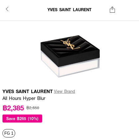
YVES SAINT LAURENT
YVES SAINT LAURENT
View Brand
All Hours Hyper Blur
฿2,385
฿2,650
Save
฿265 (10%)
FG 1