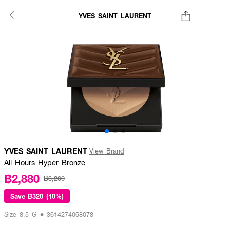
YVES SAINT LAURENT
YVES SAINT LAURENT
View Brand
All Hours Hyper Bronze
฿2,880
฿3,200
Save
฿320 (10%)
Size 8.5 G • 3614274068078