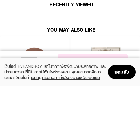
· ช่วยเบลอรูขุมขนและทำให้ผิวแลดูเรียบเนียน
RECENTLY VIEWED
YOU MAY ALSO LIKE
NOTIFY ME
เว็บไซต์ EVEANDBOY เราใช้คุกกี้เพื่อพัฒนาประสิทธิภาพ และ
ยอมรับ
ประสบการณ์ที่ดีในการใช้เว็บไซต์ของคุณ คุณสามารถศึกษา
รายละเอียดได้ที่
เรียนรู้เกี่ยวกับคุกกี้ของเบราว์เซอร์เพิ่มเติม
Home
Home
Promotions
Promotions
Shopping Bag
Shopping Bag
Account
Account
4U2
PERIPERA
Skin Bronzer
V Shading
(40%)
(31%)
฿299
฿549
฿499
฿790
size 10 G
3 Variations