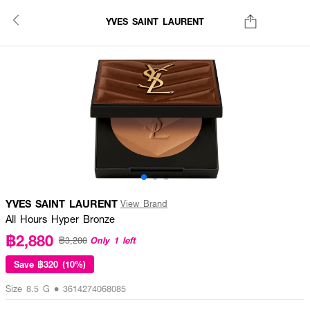
YVES SAINT LAURENT
YVES SAINT LAURENT
View Brand
All Hours Hyper Bronze
฿2,880
Only 1 left
฿3,200
Save
฿320 (10%)
Size 8.5 G • 3614274068085