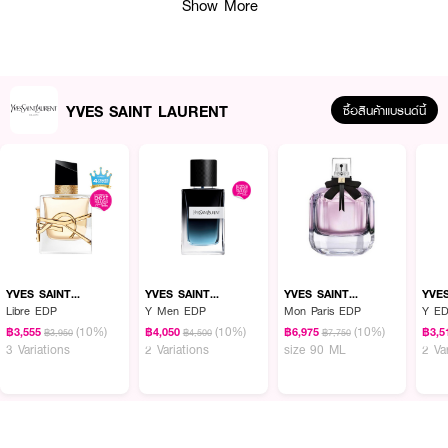
Show More
YVES SAINT LAURENT
ซื้อสินค้าแบรนด์นี้
ผลลัพธ์ที่ได้ :
บรอนเซอร์เนื้อละเอียด สัมผัสเนียนนุ่ม เกลี่ยง่ายเบาสบายผิว สามารถลงทับ
เครื่องสำอางได้อย่างไร้รอยต่อ มอบฟินิชแมตต์ เล่นแสงเงา เพิ่มมิติให้กับใบหน้า
ผิวแลดูฉ่ำโกลว์บ่มแดด สวยงามอย่างเป็นธรรมชาติตลอดทั้งวัน พร้อมเติมความ
ชุ่มชื้นและการบำรุงอย่างล้ำลึก เพื่อผิวสุขภาพดีด้วยส่วนผสมของ hyaluronic
acid, niacinamine และ limetta ช่วยเบลอรูขุมขนและทำให้ผิวแลดูเรียบเนียน
YVES SAINT
YVES SAINT
YVES SAINT
YVE
LAURENT
LAURENT
LAURENT
LAU
Libre EDP
Y Men EDP
Mon Paris EDP
Y ED
· YVES SAINT LAURENT All Hours Hyper Bronze
(10%)
(10%)
(10%)
฿3,555
฿4,050
฿6,975
฿3,5
฿3,950
฿4,500
฿7,750
3 Variations
2 Variations
size 90 ML
2 Va
· อีฟส์ แซงต์ โลรองต์ ออลล์ อาวเออร์ ไฮเปอร์ บรอนซ์
· บรอนเซอร์เนื้อละเอียด สัมผัสเนียนนุ่ม เกลี่ยง่ายเบาสบายผิว
· มอบฟินิชแมตต์ เล่นแสงเงา เพิ่มมิติให้กับใบหน้า ผิวแลดูฉ่ำโกลว์บ่มแดด