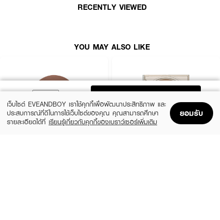
· ช่วยเบลอรูขุมขนและทำให้ผิวแลดูเรียบเนียน
RECENTLY VIEWED
YOU MAY ALSO LIKE
ADD TO BAG
เว็บไซต์ EVEANDBOY เราใช้คุกกี้เพื่อพัฒนาประสิทธิภาพ และ
ยอมรับ
ประสบการณ์ที่ดีในการใช้เว็บไซต์ของคุณ คุณสามารถศึกษา
รายละเอียดได้ที่
เรียนรู้เกี่ยวกับคุกกี้ของเบราว์เซอร์เพิ่มเติม
Home
Home
Promotions
Promotions
Shopping Bag
Shopping Bag
Account
Account
4U2
PERIPERA
Skin Bronzer
V Shading
(40%)
(31%)
฿299
฿549
฿499
฿790
size 10 G
3 Variations