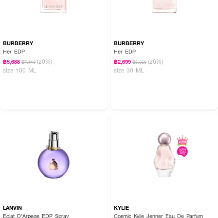
BURBERRY
BURBERRY
Her EDP
Her EDP
(20%)
(26%)
฿5,688
฿2,699
฿7,110
฿3,660
size 100 ML
size 30 ML
LANVIN
KYLIE
Eclat D'Arpege EDP Spray
Cosmic Kylie Jenner Eau De Parfum