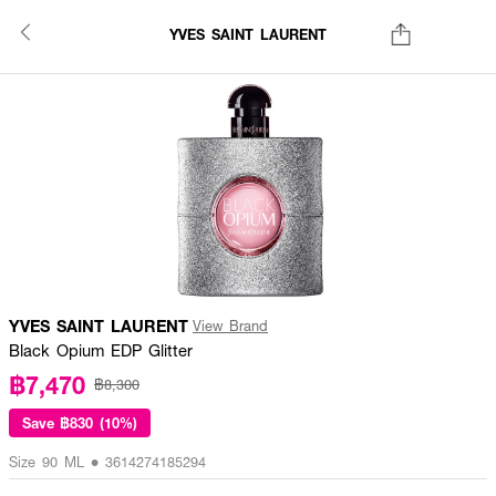
YVES SAINT LAURENT
YVES SAINT LAURENT
View Brand
Black Opium EDP Glitter
฿7,470
฿8,300
Save
฿830 (10%)
Size 90 ML • 3614274185294