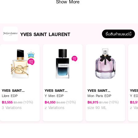
Show More
YVES SAINT LAURENT
ซื้อสินค้าแบรนด์นี้
ผลลัพธ์ที่ได้:
ปลุกพลังความเซ็กซี่แบบแม่เหล็กด้วยกลิ่นหอม Marshmallow Musk ผสาน
Coffee Floral Signature อันเป็นเอกลักษณ์ เติมเสน่ห์เร้าใจให้ยามค่ำคืน สัมผัส
ความหอมครีมมี่ของกาแฟเข้มข้น ผสานดอกส้มที่เปล่งประกาย นุ่มละมุนอย่าง
มาร์ชเมลโล แต่แฝงความเย้ายวนแบบไร้ขีดจำกัด กับขวดสุดตระการตาเคลือบกลิต
YVES SAINT
YVES SAINT
YVES SAINT
YVE
LAURENT
LAURENT
LAURENT
LAU
เตอร์สีเงินหรูหรา สัญลักษณ์ของผู้หญิงมั่นใจที่พร้อมจุดประกายทุกคืน
Libre EDP
Y Men EDP
Mon Paris EDP
Y ED
(10%)
(10%)
(10%)
฿3,555
฿4,050
฿6,975
฿3,5
฿3,950
฿4,500
฿7,750
3 Variations
2 Variations
size 90 ML
2 Va
• YSL Black Opium EDP Glitter 90 ml
• กลิ่น Coffee Floral Signature & Marshmallow Musk
• ขวดเคลือบกลิตเตอร์สีเงินสุดหรู