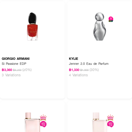
How To Use:
• ฉีดบริเวณชีพจร เช่น ข้อมือ หลังใบหู หรือข้อพับแขน
• หลีกเลี่ยงการถูหลังฉีดเพื่อคงความหอมยาวนาน
GIORGIO ARMANI
KYLIE
• ใช้ได้ทั้งกลางวันและกลางคืน เพิ่มความมั่นใจทุกลุค
Si Passione EDP
Jenner 2.0 Eau de Parfum
(20%)
(30%)
฿3,360
฿1,330
฿4,200
฿1,900
3 Variations
4 Variations
✨ เติมความหอมสุดเย้ายวนให้ค่ำคืนของคุณเปล่งประกายได้ทุกเวลา 💫🌙