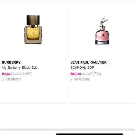
BURBERRY
JEAN PAUL GAULTIER
My Burberry Black Edp
SCANDAL EDP
(20%)
(25%)
฿2,872
฿5,078
฿3,590
฿6,770
3 Variations
2 Variations