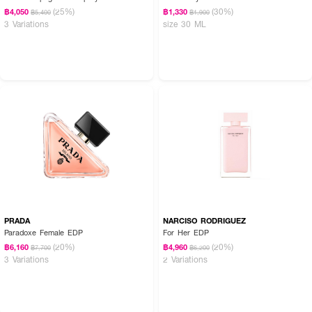
(25%)
(30%)
฿4,050
฿1,330
฿5,400
฿1,900
3 Variations
size 30 ML
PRADA
NARCISO RODRIGUEZ
Paradoxe Female EDP
For Her EDP
(20%)
(20%)
฿6,160
฿4,960
฿7,700
฿6,200
3 Variations
2 Variations