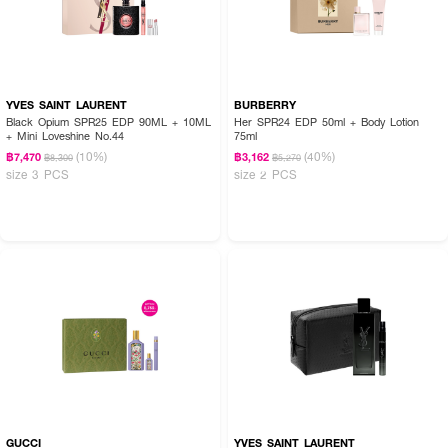
🖤 มอบเสน่ห์เย้ายวน น่าหลงใหล ให้กับคนที่คุณรัก ในวันวาเลนไทน์! ด้วย YSL
Black Opium Set! ✨💫💋
YVES SAINT LAURENT
BURBERRY
Black Opium SPR25 EDP 90ML + 10ML
Her SPR24 EDP 50ml + Body Lotion
+ Mini Loveshine No.44
75ml
(10%)
(40%)
฿7,470
฿3,162
฿8,300
฿5,270
size 3 PCS
size 2 PCS
GUCCI
YVES SAINT LAURENT