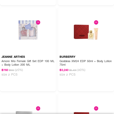
JEANNE ARTHES
BURBERRY
Amore Mio Female Gift Set EDP 100 ML
Goddess XM24 EDP 50ml + Body Lotion
+ Body Lotion 200 ML
75ml
(20%)
(40%)
฿760
฿3,240
฿950
฿5,400
size 2 PCS
size 2 PCS