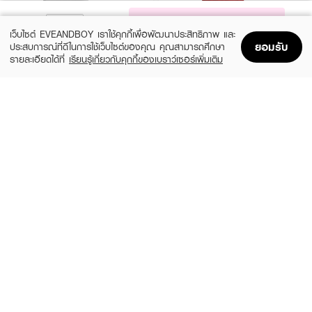
NOTIFY ME
เว็บไซต์ EVEANDBOY เราใช้คุกกี้เพื่อพัฒนาประสิทธิภาพ และ
ยอมรับ
ประสบการณ์ที่ดีในการใช้เว็บไซต์ของคุณ คุณสามารถศึกษา
รายละเอียดได้ที่
เรียนรู้เกี่ยวกับคุกกี้ของเบราว์เซอร์เพิ่มเติม
Home
Home
Promotions
Promotions
Shopping Bag
Shopping Bag
Account
Account
GUCCI
BURBERRY
Flora Gorgeous Magnolia XM24 EDP
Her XM24 EDP 100ml + Body Lotion
100ml + Pen Spray 10ml + Mini 5ml
75ml + Pen Spary 10ml
(40%)
(40%)
฿4,908
฿4,554
฿8,180
฿7,590
size 3 PCS
size 3 PCS