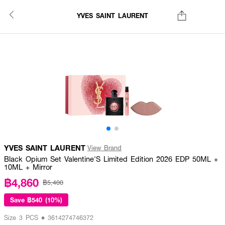
YVES SAINT LAURENT
YVES SAINT LAURENT
View Brand
Black Opium Set Valentine'S Limited Edition 2026 EDP 50ML +
10ML + Mirror
฿4,860
฿5,400
Save
฿540 (10%)
Size 3 PCS • 3614274746372