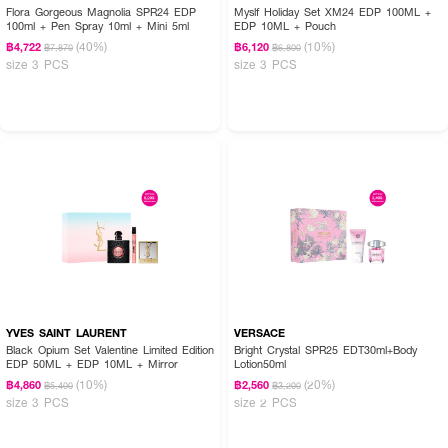
Flora Gorgeous Magnolia SPR24 EDP
Myslf Holiday Set XM24 EDP 100ML +
100ml + Pen Spray 10ml + Mini 5ml
EDP 10ML + Pouch
(40%)
(10%)
฿4,722
฿6,120
฿7,870
฿6,800
size 3 PCS
size 3 PCS
YVES SAINT LAURENT
VERSACE
Black Opium Set Valentine Limited Edition
Bright Crystal SPR25 EDT30ml+Body
EDP 50ML + EDP 10ML + Mirror
Lotion50ml
(10%)
(20%)
฿4,860
฿2,560
฿5,400
฿3,200
size 3 PCS
size 2 PCS