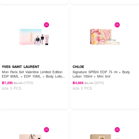
YVES SAINT LAURENT
CHLOE
Mon Paris Set Valentine Limited Edition
Signature SPR24 EDP 75 ml + Body
EDP 90ML + EDP 10ML + Body Lotion
Lotion 100ml + Mini 5ml
50ML
(10%)
(40%)
฿7,290
฿4,884
฿8,100
฿8,140
size 3 PCS
size 3 PCS
How to Use:
ฉีดพรมร่างกาย