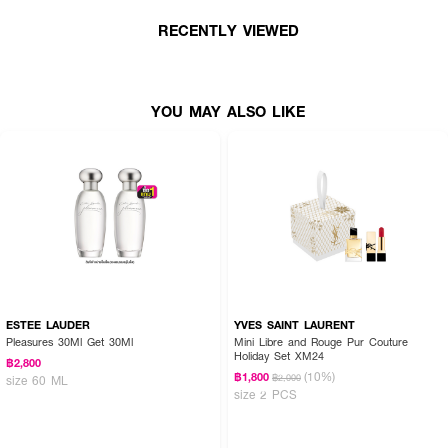
* Black Opium Eau de Parfum 50ml
RECENTLY VIEWED
* Black Opium Eau de Parfum 10 ml
* กระจกลิมิเต็ดอิดิชั่น
YOU MAY ALSO LIKE
● อีฟส์ แซงต์ โลรองต์ แบล็ค โอเปียม เซ็ท
● Black Opium Eau de Parfum: กลิ่นหอมหวานแต่เผ็ดร้อน น่าค้นหา
● กาแฟเข้มข้น วานิลลา ดอกไม้สีขาว: ส่วนผสมที่ลงตัว มอบความเย้ายวน
● ติดทนยาวนานตลอดทั้งวัน
● กล่องของขวัญดีไซน์พิเศษ Valentine’s Edition 2026
● FDA Registration no. 10-2-6800042556
ESTEE LAUDER
YVES SAINT LAURENT
● ขนาด: 50ml + 10ml + กระจก
Pleasures 30Ml Get 30Ml
Mini Libre and Rouge Pur Couture
Holiday Set XM24
฿2,800
(10%)
฿1,800
฿2,000
size 60 ML
size 2 PCS