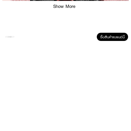
Show More
ซื้อสินค้าแบรนด์นี้
ผลลัพธ์ที่ได้:
Black Opium Eau de Parfum น้ำหอมผู้หญิงกลิ่นหอมหวานแต่เผ็ดร้อน น่า
ค้นหา ด้วยการผสมผสานของกาแฟเข้มข้น ความหวานจากวานิลลาและดอกไม้สี
ขาว มอบความติดทนยาวนานตลอดทั้งวัน มาในกล่องของขวัญดีไซน์พิเศษเฉพาะ
ช่วงวาเลนไทน์ 2026 สีฟ้าชมพูอ่อน ตกแต่งด้วยหัวใจกลิตเตอร์สีแดงแวววาว
เหมือนความรักที่เปล่งประกายระยิบระยับ ประดับด้วย Cassandre สีทองหรูหรา
เซ็ทประกอบด้วย: