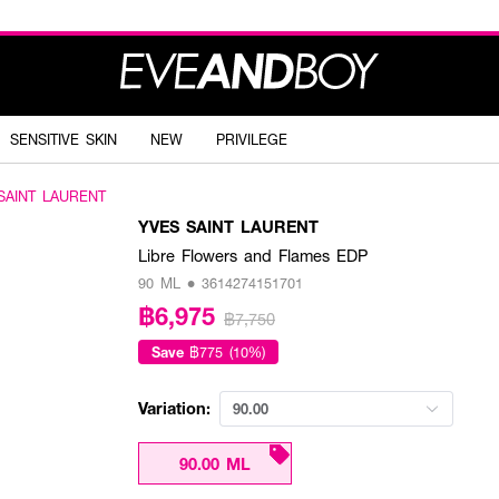
SENSITIVE SKIN
NEW
PRIVILEGE
SAINT LAURENT
YVES SAINT LAURENT
Libre Flowers and Flames EDP
90 ML • 3614274151701
฿6,975
฿7,750
Save
฿775 (10%)
Variation:
90.00
90.00 ML