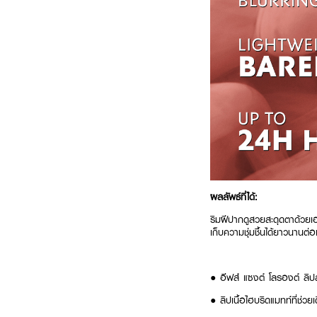
ผลลัพธ์ที่ได้:
ริมฝีปากดูสวยสะดุดตาด้วยเอ
เก็บความชุ่มชื้นได้ยาวนานต่
● อีฟส์ แซงต์ โลรองต์ ลิป
● ลิปเนื้อไฮบริดแมทท์ที่ช่วยเต