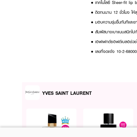
● เทคโนโลยี Sheer-fit lip b
● ติดทนนาน 12 ชั่วโมง ให้ลุค
● มอบความชุ่มชื้นทันทีและย
● สัมผัสบางเบาแนบสนิทไปก
● เอฟเฟกต์ซอฟต์เบลอช่วยให
● เลขที่จดแจ้ง 10-2-6800
How To Use:
● ใช้ทาบนริมฝีปาก
Active Ingredients:
YVES SAINT LAURENT
Squalane, Sodium Hyaluro
Glycerin, Tocopherol (Vit
FAQ:
● ลิปเนื้อแมตต์ตัวนี้จะทำให้