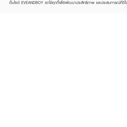
เว็บไซต์ EVEANDBOY เราใช้คุกกี้เพื่อพัฒนาประสิทธิภาพ และประสบการณ์ที่ดี
ถึง 24 ชั่วโมง แม้จะได้ลุคแมต
● ช่วยเรื่องร่องริมฝีปากได้
อย่างเป็นธรรมชาติค่ะ
YVES SAINT LAURENT
YVES SAINT LAURENT
Libre EDP
● เนื้อลิปหนักปากไหมคะ? เน
Y Men EDP
฿3,555
฿4,050
ใช้งานค่ะ
฿3,950
฿4,500
(10%)
(10%)
สัมผัสริมฝีปากสวยเบลอมีมิ