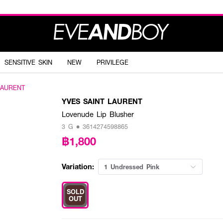
SENSITIVE SKIN
NEW
PRIVILEGE
LAURENT
YVES SAINT LAURENT
Lovenude Lip Blusher
3 G • 3614274598865
฿1,800
Variation:
1 Undressed Pink
SOLD
OUT