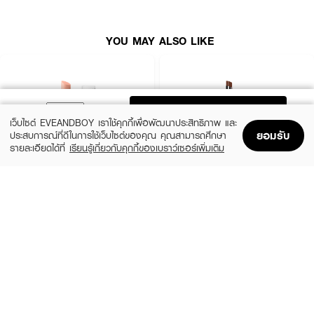
● ติดทนนาน 12 ชั่วโมง ให้ลุคแมตต์ที่ดูมีมิติ
● มอบความชุ่มชื้นทันทีและยาวนานถึง 24 ชั่วโมง
YOU MAY ALSO LIKE
● สัมผัสบางเบาแนบสนิทไปกับริมฝีปากแบบ Second-skin
● เอฟเฟกต์ซอฟต์เบลอช่วยให้ริมฝีปากดูสวยโดดเด่นเป็นธรรมชาติ
● เลขที่จดแจ้ง 10-2-6800031220
ADD TO BAG
เว็บไซต์ EVEANDBOY เราใช้คุกกี้เพื่อพัฒนาประสิทธิภาพ และ
How To Use:
ยอมรับ
ประสบการณ์ที่ดีในการใช้เว็บไซต์ของคุณ คุณสามารถศึกษา
รายละเอียดได้ที่
เรียนรู้เกี่ยวกับคุกกี้ของเบราว์เซอร์เพิ่มเติม
● ใช้ทาบนริมฝีปาก
Home
Home
Promotions
Promotions
Shopping Bag
Shopping Bag
Account
Account
BOBBI BROWN
IN2IT
Active Ingredients:
Extra Lip Tint-Bare Pink
Moisture Bomb Lipstick - MBL01
Mulberry
Squalane, Sodium Hyaluronate, Coffea Arabica Seed Oil, Vaccinium
(10%)
฿1,485
฿1,650
(50%)
฿119
฿239
Myrtillus Seed Oil, Nigella Sativa Seed Extract, Glycerin, Tocopherol
10 Variations
5 Variations
(Vitamin E)
FAQ:
● ลิปเนื้อแมตต์ตัวนี้จะทำให้ปากแห้งระหว่างวันไหมคะ? ไม่แห้งค่ะ เพราะเป็นเนื้อไฮ