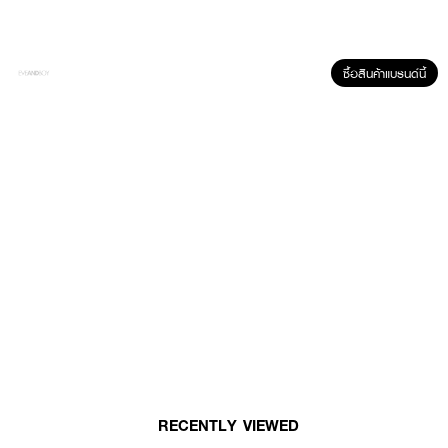
ซื้อสินค้าแบรนด์นี้
ผลลัพธ์ที่ได้:
ริมฝีปากดูสวยสะดุดตาด้วยเอฟเฟกต์ซอฟต์เบลอที่ติดทนนานถึง 12 ชั่วโมง
พร้อมประสิทธิภาพในการเติมเต็มความชุ่มชื้นให้ริมฝีปากทันทีและกักเก็บความชุ่มชื้นได้
ยาวนานต่อเนื่องถึง 24 ชั่วโมง ช่วยเสริมความโดดเด่นให้ริมฝีปากดูสวยเป็น
ธรรมชาติและเรียบเนียนตลอดวัน
● อีฟส์ แซงต์ โลรองต์ ลิปสติก
● ลิปเนื้อไฮบริดแมทท์ที่ช่วยเติมความชุ่มชื้นและให้สัมผัสนุ่มนวลขี้เล่น
RECENTLY VIEWED
● เทคโนโลยี Sheer-fit lip blur ช่วยเบลอร่องริมฝีปากให้ดูเรียบเนียน