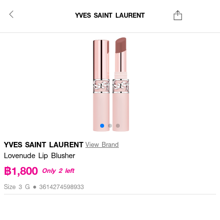
YVES SAINT LAURENT
YVES SAINT LAURENT
View Brand
Lovenude Lip Blusher
฿1,800
Only 2 left
Size 3 G • 3614274598933