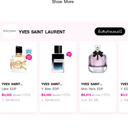
Show More
YVES SAINT LAURENT
ซื้อสินค้าแบรนด์นี้
ผลลัพธ์ที่ได้ :
YVES SAINT LAURENT Loveshine Candy Glaze Holiday 2025
ในเทศกาล
วันหยุดนี้ YSL Beauty ขอเชิญคุณมาร่วมเฉลิมฉลองในสไตล์โอต์กูตูร์ ค้นพบ
YSL LOVESHIINE CANDY GLAZE LIPSTICK รุ่นลิมิเต็ดอิดิชั่น ที่มาในปลอกสี
YVES SAINT
YVES SAINT
YVES SAINT
YVE
LAURENT
LAURENT
LAURENT
LAU
ทองเมทัลลิกพร้อมลวดลายอันประณีตสีทองที่เปล่งประกายเจิดจรัสในค่ำคืนที่ทุก
Libre EDP
Y Men EDP
Mon Paris EDP
Y ED
คนรอคอยที่สุดแห่งปี
(10%)
(10%)
(10%)
฿3,555
฿4,050
฿6,975
฿3,5
฿3,950
฿4,500
฿7,750
3 Variations
2 Variations
size 90 ML
2 Va
· ริมฝีปากนุ่ม ชุ่มชื่น
· ฟื้นฟูริมฝีปากอย่างต่อเนื่องถึง 24 ชั่วโมง
· บาล์มสีที่ใช้กับริมฝีปากของคุณอย่างเป็นธรรมชาติ