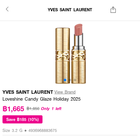
YVES SAINT LAURENT
YVES SAINT LAURENT
View Brand
Loveshine Candy Glaze Holiday 2025
฿1,665
Only 1 left
฿1,850
Save
฿185 (10%)
Size 3.2 G • 4936968883675