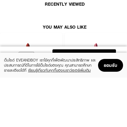
· ริมฝีปากนุ่มชุ่มชื่นยาวนาน 8 ชั่วโมง
RECENTLY VIEWED
· FDA Registration No. : 10-2-6800011179
YOU MAY ALSO LIKE
ADD TO BAG
เว็บไซต์ EVEANDBOY เราใช้คุกกี้เพื่อพัฒนาประสิทธิภาพ และ
ยอมรับ
ประสบการณ์ที่ดีในการใช้เว็บไซต์ของคุณ คุณสามารถศึกษา
รายละเอียดได้ที่
เรียนรู้เกี่ยวกับคุกกี้ของเบราว์เซอร์เพิ่มเติม
Home
Home
Promotions
Promotions
Shopping Bag
Shopping Bag
Account
Account
MAC
BOBBI BROWN
Macximal Matte Lipstick
Crushed Lip Color
(10%)
(10%)
฿900
฿1,350
฿1,000
฿1,500
28 Variations
12 Variations