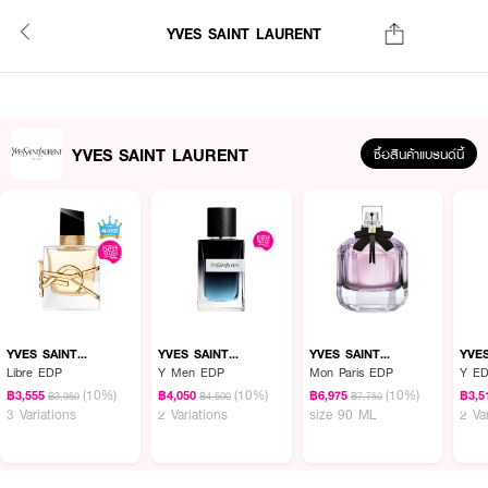
YVES SAINT LAURENT
YVES SAINT LAURENT
ซื้อสินค้าแบรนด์นี้
YVES SAINT
YVES SAINT
YVES SAINT
YVE
LAURENT
LAURENT
LAURENT
LAU
Libre EDP
Y Men EDP
Mon Paris EDP
Y ED
(10%)
(10%)
(10%)
฿3,555
฿4,050
฿6,975
฿3,5
฿3,950
฿4,500
฿7,750
3 Variations
2 Variations
size 90 ML
2 Va