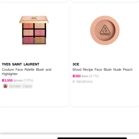
YVES SAINT LAURENT
3CE
Couture Face Palette Blush and
Mood Recipe Face Blush Nude Peach
Highlighter
(41%)
฿350
฿590
(10%)
฿3,555
฿3,950
8 Variations
Golden Oasis