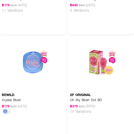
(40%)
(20%)
฿179
฿640
฿299
฿800
11 Variations
5 Variations
BEWILD
2P ORIGINAL
Crystal Blush
Oh My Blush Dot BD
(25%)
(50%)
฿179
฿279
฿239
฿559
14 Variations
-