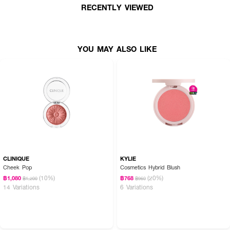
· อีฟส์ แซงต์ โลรองต์ เมค มี บลัช โบลด์ เบลอริ่ง บลัช
RECENTLY VIEWED
· เบลอรูขุมขนและมอบฟินิชผิวไร้ที่ติ
· สีสันสดชัดและติดทนนานตลอดวัน
YOU MAY ALSO LIKE
· ปรับความเข้มของสีได้ตามต้องการ
· มีส่วนผสมของสควาเลนและโรสฮิปเพื่อบำรุงผิว
CLINIQUE
KYLIE
Cheek Pop
Cosmetics Hybrid Blush
(10%)
(20%)
฿1,080
฿768
฿1,200
฿960
14 Variations
6 Variations