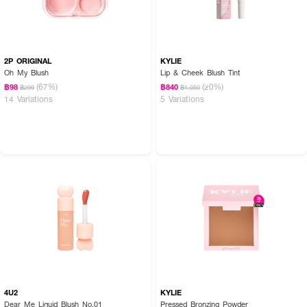
2P ORIGINAL
KYLIE
Oh My Blush
Lip & Cheek Blush Tint
(67%)
(20%)
฿98
฿840
฿299
฿1,050
14 Variations
5 Variations
4U2
KYLIE
Dear Me Liquid Blush No.01
Pressed Bronzing Powder