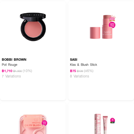
BOBBI BROWN
SASI
Pot Rouge
Kiss & Blush Stick
(10%)
(46%)
฿1,710
฿75
฿1,900
฿139
7 Variations
8 Variations
How to Use:
· ใช้แปรงบลัชปัดผลิตภัณฑ์ลงบนแก้ม โดยเริ่มจากโหนกแก้มแล้วปัดขึ้นไปทางขมับ
· สำหรับลุคผิวบ่มแดด ให้ปัดบลัชเป็นรูปตัว "W" จากแก้มข้างหนึ่ง ผ่านจมูก ไป
ยังแก้มอีกข้าง แล้วเกลี่ยให้เนียน
· เคล็ดลับ: ใช้ปริมาณเล็กน้อยแล้วค่อยๆ เพิ่มความเข้มตามต้องการ