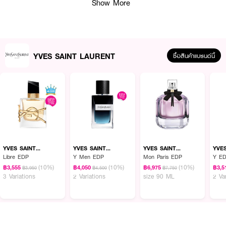
Show More
YVES SAINT LAURENT
ซื้อสินค้าแบรนด์นี้
YVES SAINT
YVES SAINT
YVES SAINT
YVE
LAURENT
LAURENT
LAURENT
LAU
Libre EDP
Y Men EDP
Mon Paris EDP
Y ED
(10%)
(10%)
(10%)
ผลลัพธ์ที่ได้:
฿3,555
฿4,050
฿6,975
฿3,5
฿3,950
฿4,500
฿7,750
3 Variations
2 Variations
size 90 ML
2 Va
ด้วยเนื้อสัมผัสบางเบาและฟินิชผิวไร้ที่ติ บลัชออนนี้ช่วยเบลอรูขุมขนและมอบสีสัน
สดชัดที่ติดทนนานตลอดวัน เฉดสีสามารถปรับความเข้มได้ตามต้องการ ตั้งแต่ระเรื่อ
บางเบาไปจนถึงสีสดชัด สร้างลุคเมคอัปโดดเด่น นอกจากนี้ ยังมีส่วนผสมของสค
วาเลน (Squalane) และโรสฮิป (Rosehip) ที่ช่วยบำรุงผิวให้ชุ่มชื้นและเรียบเนียน