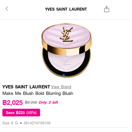
YVES SAINT LAURENT
YVES SAINT LAURENT
View Brand
Make Me Blush Bold Blurring Blush
฿2,025
Only 3 left
฿2,250
Save
฿225 (10%)
Size 6 G • 3614274756159