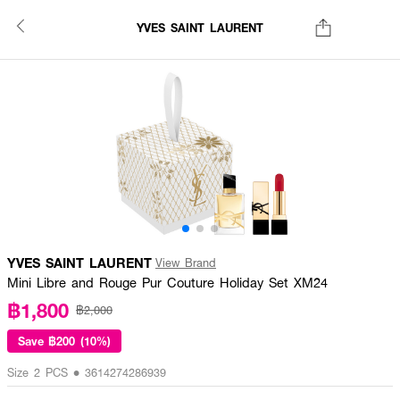
YVES SAINT LAURENT
YVES SAINT LAURENT
View Brand
Mini Libre and Rouge Pur Couture Holiday Set XM24
฿1,800
฿2,000
Save
฿200 (10%)
Size 2 PCS • 3614274286939