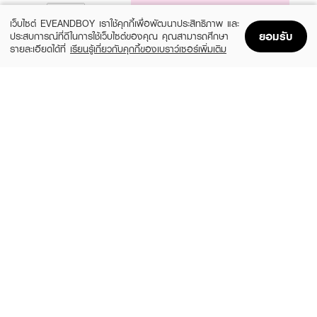
NOTIFY ME
เว็บไซต์ EVEANDBOY เราใช้คุกกี้เพื่อพัฒนาประสิทธิภาพ และ
ยอมรับ
ประสบการณ์ที่ดีในการใช้เว็บไซต์ของคุณ คุณสามารถศึกษา
รายละเอียดได้ที่
เรียนรู้เกี่ยวกับคุกกี้ของเบราว์เซอร์เพิ่มเติม
Home
Home
Promotions
Promotions
Shopping Bag
Shopping Bag
Account
Account
BURBERRY
CHLOE
Her XM24 EDP 100ml + Body Lotion
Signature XM24 EDP Intense 50 ml +
75ml + Pen Spary 10ml
Body Lotion 100ml
(40%)
(40%)
฿4,554
฿3,714
฿7,590
฿6,190
size 3 PCS
size 2 PCS
VERSACE
VERSACE