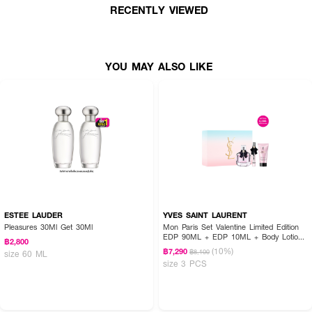
RECENTLY VIEWED
YOU MAY ALSO LIKE
ESTEE LAUDER
YVES SAINT LAURENT
Pleasures 30Ml Get 30Ml
Mon Paris Set Valentine Limited Edition
EDP 90ML + EDP 10ML + Body Lotion
฿2,800
50ML
(10%)
฿7,290
฿8,100
size 60 ML
size 3 PCS