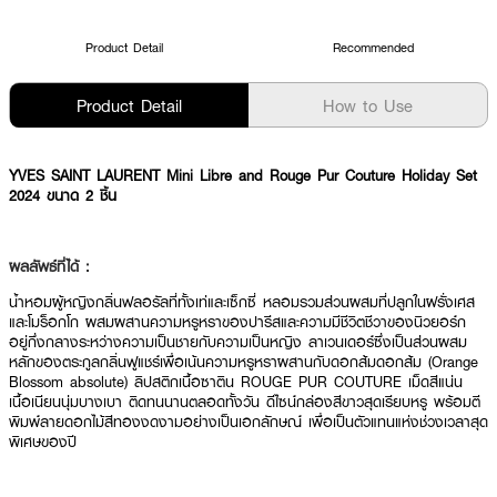
Product Detail
Recommended
Product Detail
How to Use
YVES SAINT LAURENT Mini Libre and Rouge Pur Couture Holiday Set
2024 ขนาด 2 ชิ้น
ผลลัพธ์ที่ได้ :
น้ำหอมผู้หญิงกลิ่นฟลอรัลที่ทั้งเท่และเซ็กซี่ หลอมรวมส่วนผสมที่ปลูกในฝรั่งเศส
และโมร็อกโก ผสมผสานความหรูหราของปารีสและความมีชีวิตชีวาของนิวยอร์ก
อยู่กึ่งกลางระหว่างความเป็นชายกับความเป็นหญิง ลาเวนเดอร์ซึ่งเป็นส่วนผสม
หลักของตระกูลกลิ่นฟูแชร์เพื่อเน้นความหรูหราผสานกับดอกส้มดอกส้ม (Orange
Blossom absolute) ลิปสติกเนื้อซาติน ROUGE PUR COUTURE เม็ดสีแน่น
เนื้อเนียนนุ่มบางเบา ติดทนนานตลอดทั้งวัน ดีไซน์กล่องสีขาวสุดเรียบหรู พร้อมตี
พิมพ์ลายดอกไม้สีทองงดงามอย่างเป็นเอกลักษณ์ เพื่อเป็นตัวแทนแห่งช่วงเวลาสุด
พิเศษของปี