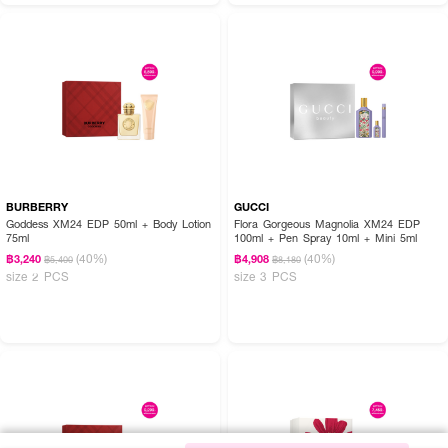
BURBERRY
GUCCI
Goddess XM24 EDP 50ml + Body Lotion
Flora Gorgeous Magnolia XM24 EDP
75ml
100ml + Pen Spray 10ml + Mini 5ml
(40%)
(40%)
฿3,240
฿4,908
฿5,400
฿8,180
size 2 PCS
size 3 PCS