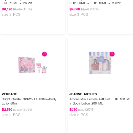
EDP 10ML + Pouch
EDP 50ML + EDP 10ML + Mirror
(10%)
(10%)
฿6,120
฿4,860
฿6,800
฿5,400
size 3 PCS
size 3 PCS
VERSACE
JEANNE ARTHES
Bright Crystal SPR25 EDT30ml+Body
Amore Mio Female Gift Set EDP 100 ML
Lotion50ml
+ Body Lotion 200 ML
(20%)
(20%)
฿2,560
฿760
฿3,200
฿950
size 2 PCS
size 2 PCS