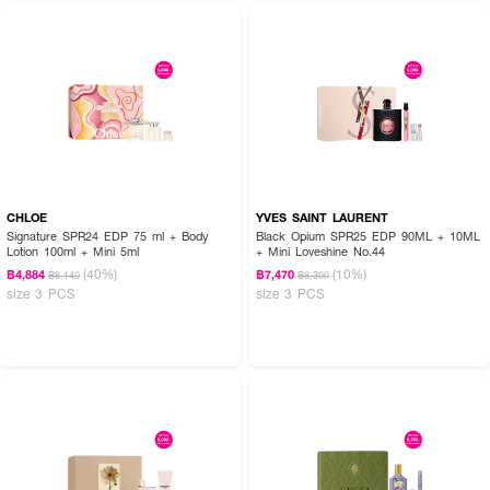
CHLOE
YVES SAINT LAURENT
Signature SPR24 EDP 75 ml + Body
Black Opium SPR25 EDP 90ML + 10ML
Lotion 100ml + Mini 5ml
+ Mini Loveshine No.44
(40%)
(10%)
฿4,884
฿7,470
฿8,140
฿8,300
size 3 PCS
size 3 PCS