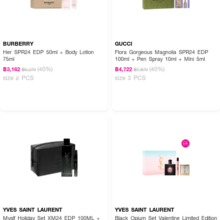
BURBERRY
GUCCI
Her SPR24 EDP 50ml + Body Lotion
Flora Gorgeous Magnolia SPR24 EDP
75ml
100ml + Pen Spray 10ml + Mini 5ml
(40%)
(40%)
฿3,162
฿4,722
฿5,270
฿7,870
size 2 PCS
size 3 PCS
YVES SAINT LAURENT
YVES SAINT LAURENT
Myslf Holiday Set XM24 EDP 100ML +
Black Opium Set Valentine Limited Edition