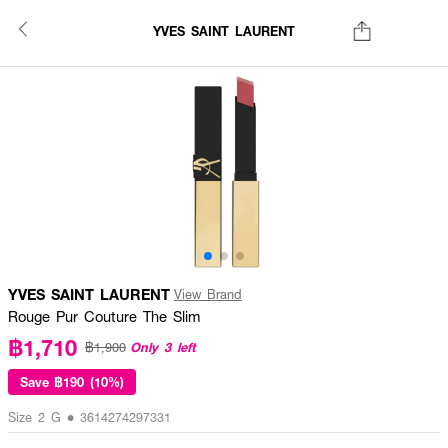
YVES SAINT LAURENT
YVES SAINT LAURENT
View Brand
Rouge Pur Couture The Slim
฿1,710
Only 3 left
฿1,900
Save
฿190 (10%)
Size 2 G • 3614274297331