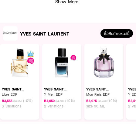
Show More
YVES SAINT LAURENT
ซื้อสินค้าแบรนด์นี้
ผลลัพธ์ที่ได้ :
ลิปสติกแมตต์เนื้อเนียนนุ่ม มอบสีสันอันด่นชัด ติดทนนานตลอดทั้งวัน เนื้อสัมผัส
แบบ “เลเธอร์ แมตต์” (leather matte) ความแมทท์บนแผ่นหนังที่มีความหรูหรา
สีสันสดใสสะกดทุกสายตา และมอบการปกปิดขั้นสูงในการทา 1 ครั้ง มอบความ
รู้สึกเบาสบายตลอดวัน พร้อมดีไซน์แท่งเรียวสุดเรียบหรู
YVES SAINT
YVES SAINT
YVES SAINT
YVE
LAURENT
LAURENT
LAURENT
LAU
Libre EDP
Y Men EDP
Mon Paris EDP
Y ED
· ลิปสติกแมตต์ เนื้อเนียนนุ่ม
(10%)
(10%)
(10%)
฿3,555
฿4,050
฿6,975
฿3,5
฿3,950
฿4,500
฿7,750
3 Variations
2 Variations
size 90 ML
2 Va
· ติดทนนานตลอดทั้งวัน
· สีสันเด่นชัด
· รู้สึกเบาสบายตลอดวัน