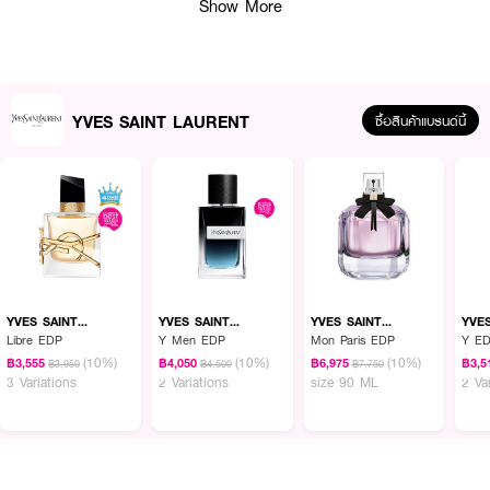
Show More
YVES SAINT LAURENT
ซื้อสินค้าแบรนด์นี้
ผลลัพธ์ที่ได้ :
YVES SAINT LAURENT Rouge Pur Couture The Slim
ลิปสติกแมตต์เนื้อ
เนียนนุ่ม มอบสีสันอันด่นชัด ติดทนนานตลอดทั้งวัน เนื้อสัมผัสแบบ “เลเธอร์
แมตต์” (leather matte) ความแมทท์บนแผ่นหนังที่มีความหรูหรา สีสันสดใสสะกด
ทุกสายตา และมอบการปกปิดขั้นสูงในการทา 1 ครั้ง มอบความรู้สึกเบาสบาย
YVES SAINT
YVES SAINT
YVES SAINT
YVE
LAURENT
LAURENT
LAURENT
LAU
ตลอดวัน พร้อมดีไซน์แท่งเรียวสุดเรียบหรู
Libre EDP
Y Men EDP
Mon Paris EDP
Y ED
(10%)
(10%)
(10%)
฿3,555
฿4,050
฿6,975
฿3,5
฿3,950
฿4,500
฿7,750
· ลิปสติกแมตต์ เนื้อเนียนนุ่ม
3 Variations
2 Variations
size 90 ML
2 Va
· ติดทนนานตลอดทั้งวัน
· สีสันเด่นชัด
· รู้สึกเบาสบายตลอดวัน