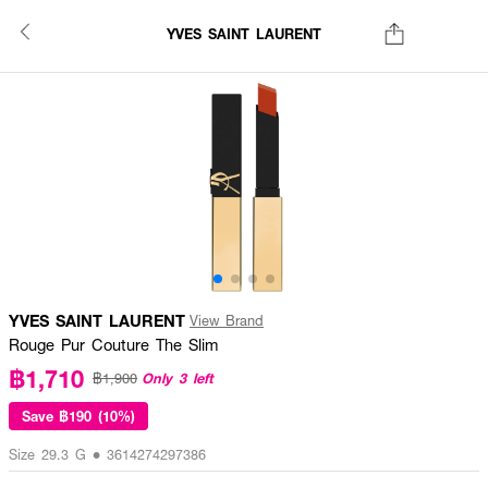
YVES SAINT LAURENT
YVES SAINT LAURENT
View Brand
Rouge Pur Couture The Slim
฿1,710
Only 3 left
฿1,900
Save
฿190 (10%)
Size 29.3 G • 3614274297386