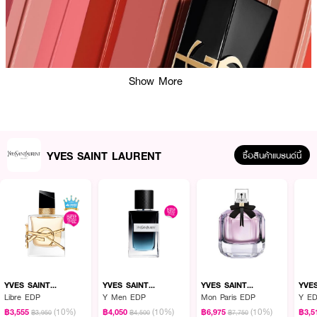
Show More
YVES SAINT LAURENT
ซื้อสินค้าแบรนด์นี้
ผลลัพธ์ที่ได้:
ลิปสติกเนื้อแมตต์ เบลอ สีสดชัดตั้งแต่เช้าจรดค่ำ YVES SAINT LAURENT The
Inks Blur ช่วยให้ริมฝีปากของคุณดูเรียบเนียนและมีสีสันสดใส ด้วยสูตรที่ผสม
YVES SAINT
YVES SAINT
YVES SAINT
YVE
LAURENT
LAURENT
LAURENT
LAU
ผสานพิกเมนต์เข้มข้นและส่วนผสมบำรุงผิว เช่น เซราไมด์และสารสกัดจากกระบอง
Libre EDP
Y Men EDP
Mon Paris EDP
Y ED
เพชร (Prickly Pear) ที่ช่วยล็อคความชุ่มชื้น เนื้อสัมผัสบางเบาให้ความรู้สึกสบาย
(10%)
(10%)
(10%)
฿3,555
฿4,050
฿6,975
฿3,5
฿3,950
฿4,500
฿7,750