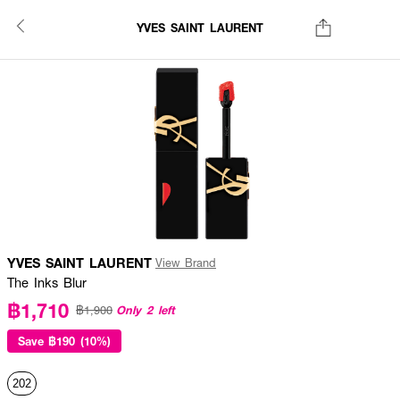
YVES SAINT LAURENT
YVES SAINT LAURENT
View Brand
The Inks Blur
฿1,710
Only 2 left
฿1,900
Save
฿190 (10%)
202