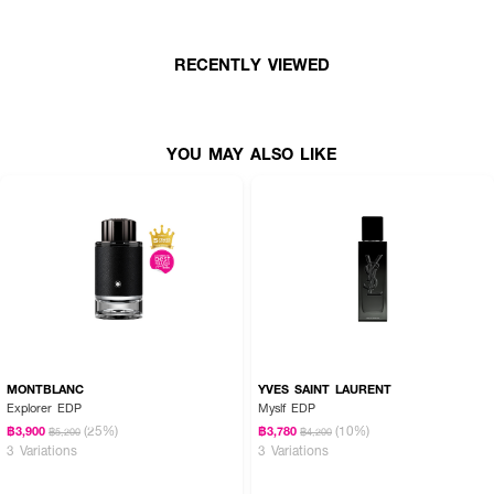
RECENTLY VIEWED
YOU MAY ALSO LIKE
MONTBLANC
YVES SAINT LAURENT
Explorer EDP
Myslf EDP
●
Top Notes:
Apple, Ginger, Bergamot
(25%)
(10%)
฿3,900
฿3,780
฿5,200
฿4,200
3 Variations
3 Variations
●
Middle Notes:
Sage, Juniper Berries, Geranium