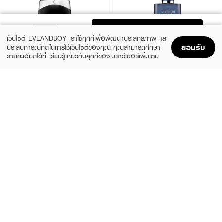
ADD TO BAG
เว็บไซต์ EVEANDBOY เราใช้คุกกี้เพื่อพัฒนาประสิทธิภาพ และ
ยอมรับ
ประสบการณ์ที่ดีในการใช้เว็บไซต์ของคุณ คุณสามารถศึกษา
รายละเอียดได้ที่
เรียนรู้เกี่ยวกับคุกกี้ของเบราว์เซอร์เพิ่มเติม
Home
Home
Promotions
Promotions
Shopping Bag
Shopping Bag
Account
Account
MONTBLANC
GIORGIO ARMANI
Legend EDT
Acqua Di Gio Profondo EDP
(25%)
(20%)
฿3,638
฿4,320
฿4,850
฿5,400
3 Variations
size 75 ML