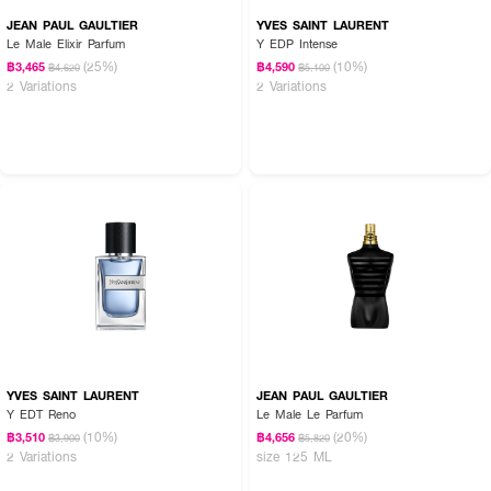
JEAN PAUL GAULTIER
YVES SAINT LAURENT
Le Male Elixir Parfum
Y EDP Intense
(25%)
(10%)
฿3,465
฿4,590
฿4,620
฿5,100
2 Variations
2 Variations
YVES SAINT LAURENT
JEAN PAUL GAULTIER
Y EDT Reno
Le Male Le Parfum
(10%)
(20%)
฿3,510
฿4,656
฿3,900
฿5,820
2 Variations
size 125 ML