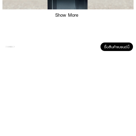
Show More
ซื้อสินค้าแบรนด์นี้
ผลลัพธ์ที่ได้ :
YVES SAINT LAURENT Y Men EDP ยังคงเป็นน้ำหอมในแนวกลิ่นไวท์แอนด์
ดาร์กฟูแชร์ แต่เข้มข้นขึ้นและความหอมลึกลับกว่าเดิม เข้ากันกับดีไซน์ขวดน้ำหอมมีสี
เข้มขึ้น โดยเป็นขวดแก้วสีดำไล่ระดับจากเข้มไปอ่อน ดูลึกซึ้ง น่าค้นหา และแน่นอนว่า
ตัวแทนชายหนุ่ม Y ของ YSL คนนี้ยังคงเปี่ยมด้วยจิตวิญญาณของนัก
สร้างสรรค์อย่างมั่นคงอันเป็นแก่นแท้ของน้ำหอม Y อย่างสมบูรณ์