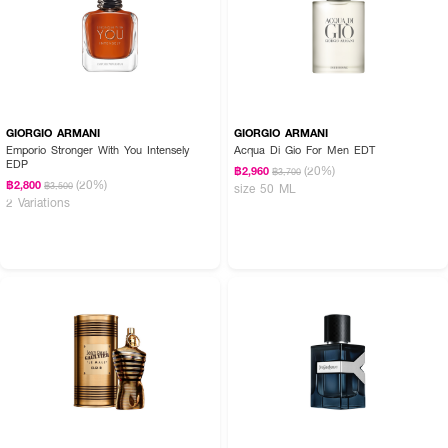
GIORGIO ARMANI
GIORGIO ARMANI
Emporio Stronger With You Intensely
Acqua Di Gio For Men EDT
EDP
(20%)
฿2,960
฿3,700
(20%)
฿2,800
฿3,500
size 50 ML
2 Variations