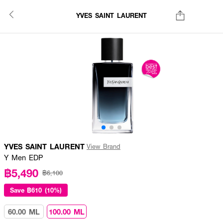
YVES SAINT LAURENT
YVES SAINT LAURENT
View Brand
Y Men EDP
฿5,490
฿6,100
Save
฿610 (10%)
60.00 ML
100.00 ML