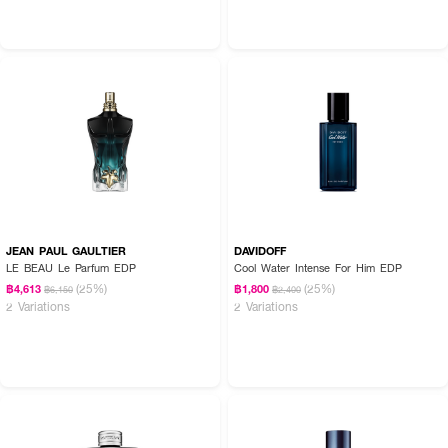
JEAN PAUL GAULTIER
DAVIDOFF
LE BEAU Le Parfum EDP
Cool Water Intense For Him EDP
(25%)
(25%)
฿4,613
฿1,800
฿6,150
฿2,400
2 Variations
2 Variations