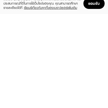
ยอมรับ
ประสบการณ์ที่ดีในการใช้เว็บไซต์ของคุณ คุณสามารถศึกษา
รายละเอียดได้ที่
เรียนรู้เกี่ยวกับคุกกี้ของเบราว์เซอร์เพิ่มเติม
Home
Home
Promotions
Promotions
Shopping Bag
Shopping Bag
Account
Account
MENTHOLATUM ACNES
CLEARNOSE
Sealing Jell
Acne Gel Concentrate Solution Care
฿179
฿49
size 18 G
size 4 G
CURESYS
MIZUMI
Heartleaf Acpair Spot Patch
AHA BHA Acne Serum
(14%)
(57%)
฿59
฿99
฿69
฿229