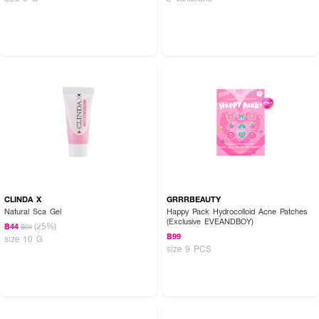
CLINDA X
GRRRBEAUTY
Natural Sca Gel
Happy Pack Hydrocolloid Acne Patches
(Exclusive EVEANDBOY)
(25%)
฿44
฿59
฿99
size 10 G
size 9 PCS