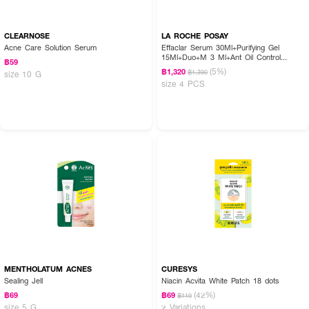
CLEARNOSE
LA ROCHE POSAY
Acne Care Solution Serum
Effaclar Serum 30Ml+Purifying Gel
15Ml+Duo+M 3 Ml+Ant Oil Control
฿59
Cream 3 Ml
(5%)
฿1,320
฿1,390
size 10 G
size 4 PCS
MENTHOLATUM ACNES
CURESYS
Sealing Jell
Niacin Acvita White Patch 18 dots
(42%)
฿69
฿69
฿119
size 5 G
2 Variations