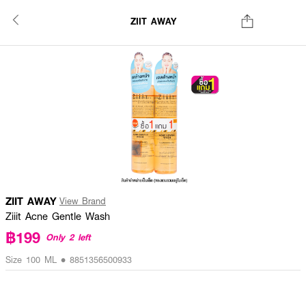
ZIIT AWAY
ZIIT AWAY
View Brand
Ziiit Acne Gentle Wash
฿199
Only 2 left
Size 100 ML • 8851356500933