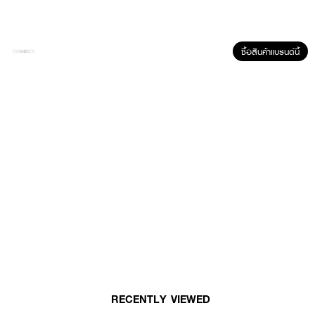
ซื้อสินค้าแบรนด์นี้
ผลลัพธ์ที่ได้ :
ZIIIT ACNE GENTLE WASH 100 ML
เจลล้างหน้าสูตรอ่อนโยนสำหรับผิว
บอบบางแพ้ง่ายด้วย 6 free ช่วยลดการเกิดสิวใหม่ ผสานด้วยส่วนผสมที่ช่วย
ถนอมผิว ไม่ระคายเคือง ชำระล้างสิ่งสกปรกได้อย่างหมดจด
· ช่วยล้างสิ่งสกปรก ความมัน
· ทำความสะอาดผิวหน้าได้อย่างล้ำลึกแต่อ่อนโยนต่อผิว
· เพิ่มความชุ่มชื่นแก่ผิวหน้า
· เหมาะกับผิวหน้า ไม่ทำให้หน้าแห้งตึง
และไม่มันเกินไป
·
ปราศจากสารก่อการระคายเคือง
RECENTLY VIEWED