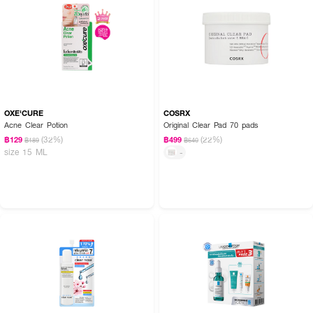
OXE'CURE
COSRX
Acne Clear Potion
Original Clear Pad 70 pads
(32%)
(22%)
฿129
฿499
฿189
฿640
size 15 ML
-